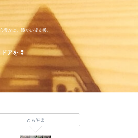
、心豊かに、障がい児支援、
トドアを ❢
ともやま