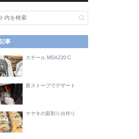
記事
スチール MSA220 C
薪ストーブでデザート
ケヤキの薪割り台作り