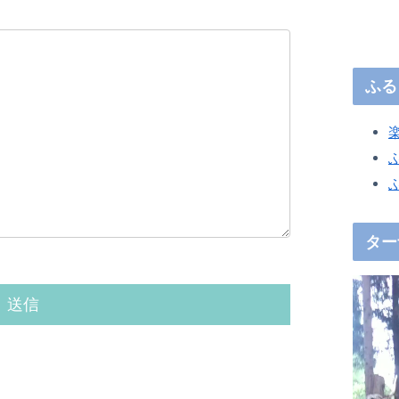
ふる
ター
動
画
プ
レ
ー