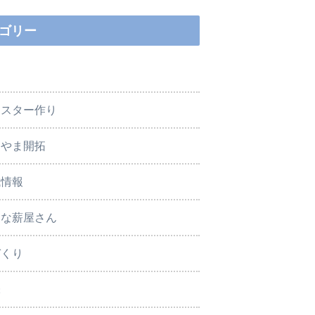
ゴリー
ースター作り
もやま開拓
域情報
さな薪屋さん
づくり
味