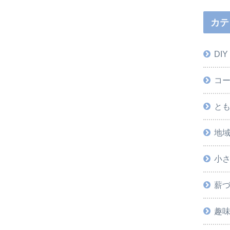
カテ
DIY
コ
と
地
小
薪
趣