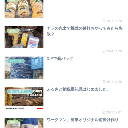
趣味
2024.11.20
ナラの丸太で椎茸の菌打ちやってみたら失
趣味
敗？
2024.11.20
DIYで薪バッグ
薪づくり
2024.11.20
ふるさと納税返礼品はじめました。
小さな薪屋さん
2023.12.07
ワークマン、簡単オリジナル前掛け作り
趣味