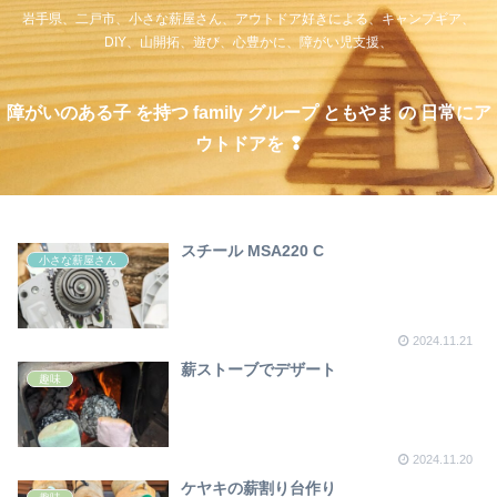
岩手県、二戸市、小さな薪屋さん、アウトドア好きによる、キャンプギア、
DIY、山開拓、遊び、心豊かに、障がい児支援、
障がいのある子 を持つ family グループ ともやま の 日常にア
ウトドアを ❢
スチール MSA220 C
小さな薪屋さん
2024.11.21
薪ストーブでデザート
趣味
2024.11.20
ケヤキの薪割り台作り